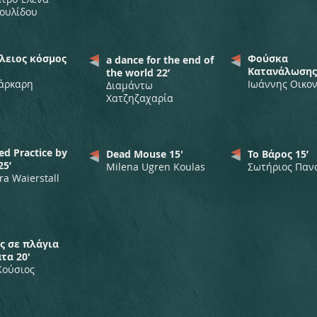
ουλίδου
έλειος κόσμος
Φούσκα
a dance for the end of
Κατανάλωσης 
the world 22’
άρκαρη
Ιωάννης Οικο
Διαμάντω
Χατζηζαχαρία
d Practice by
Dead Mouse 15'
Το Βάρος 15’
25’
Milena Ugren Koulas
Σωτήριος Παν
ra Waierstall
ς σε πλάγια
τα 20'
Κούσιος