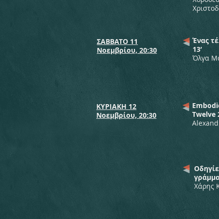
Χριστοδ
Ένας τ
ΣΑΒΒΑΤΟ 11
13’
Νοεμβρίου, 20:30
Όλγα Μ
Embodie
ΚΥΡΙΑΚΗ 12
Twelve 
Νοεμβρίου, 20:30
Alexand
Οδηγίε
γράμμα
Χάρης 