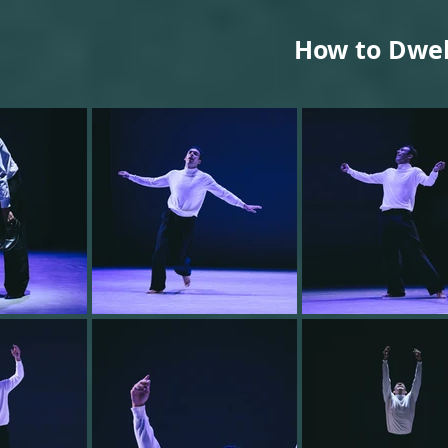
How to Dwel