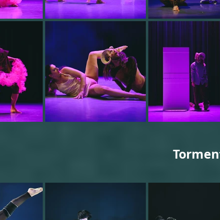
Tormentf