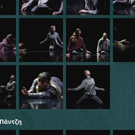
 Πάντζη