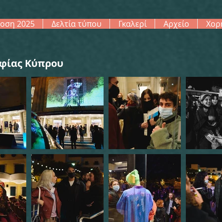
οση 2025
Δελτία τύπου
Γκαλερί
Αρχείο
Χορ
φίας Κύπρου