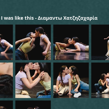
f I was like this - Διαμαντω Χατζηζαχαρία