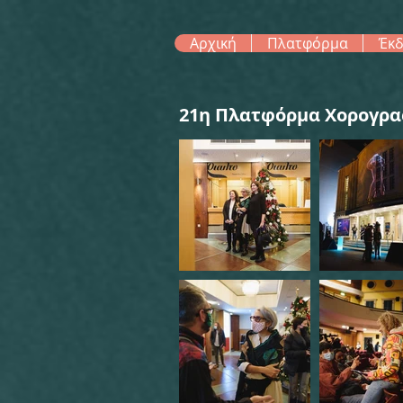
Αρχική
Πλατφόρμα
Έκδ
21η Πλατφόρμα Χορογρα