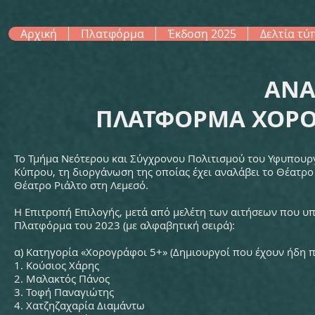
Αρχική
Πλατφόρμα
Έκδοση 2025
Δελτία τύ
ΑΝΑ
ΠΛΑΤΦΟΡΜΑ ΧΟΡΟΓ
Το Τμήμα Νεότερου και Σύγχρονου Πολιτισμού του Υφυπουρ
Κύπρου, τη διοργάνωση της οποίας έχει αναλάβει το Θέατρο
Θέατρο Ριάλτο στη Λεμεσό.
Η Επιτροπή Επιλογής, μετά από μελέτη των αιτήσεων που υ
Πλατφόρμα του 2023 (με αλφαβητική σειρά):
α) Κατηγορία «Χορογράφοι 5+» (Δημιουργοί που έχουν ήδη π
1. Κούσιος Χάρης
2. Μαλακτός Πάνος
3. Τοφή Παναγιώτης
4. Χατζηζαχαρία Διαμάντω