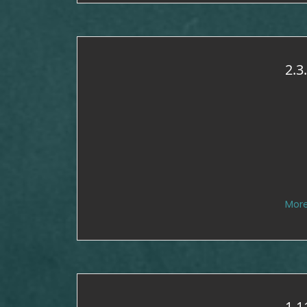
2.3
Mor
1.1