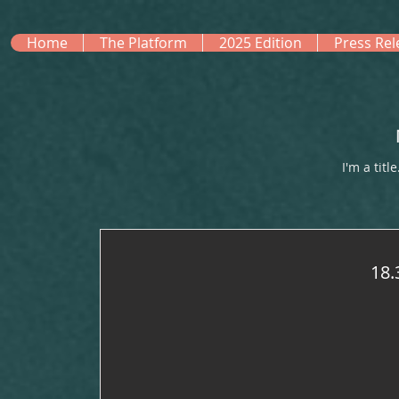
Home
The Platform
2025 Edition
Press Rel
I'm a titl
18.