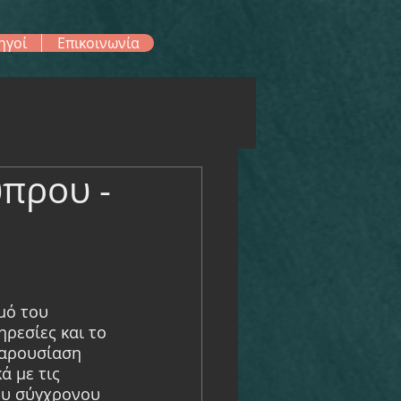
ηγοί
Επικοινωνία
πρου -
μό του 
ρεσίες και το 
παρουσίαση 
 με τις 
ου σύγχρονου 