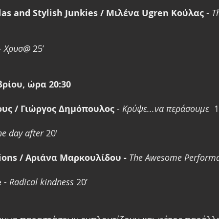
as and Stylish Junkies / Μιλένα Ugren Κούλας
 - 
T
- 
Χρυσ@ 
25’ 
ρίου, ώρα 20:30
υς / Γιώργος Δημόπουλος
 - 
Κρύψε...να περάσουμε
  1
he day after
 20' 
ions / Αριάνα Μαρκουλίδου - 
The Awesome Perform
e
 - 
Radical kindness
 20’