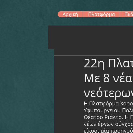
Αρχική
Πλατφόρμα
Έκδ
22η Πλα
Με 8 νέα
νεότερω
Η Πλατφόρμα Χορογ
Υφυπουργείου Πολιτ
Θέατρο Ριάλτο. Η 
νέων έργων σύγχρον
είκοσι μία προηγο