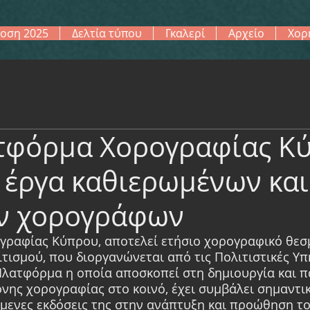
οση 2025
Δελτία τύπου
Γκαλερί
Αρχείο
Χορ
τφόρμα Χορογραφίας Κύ
 έργα καθιερωμένων και
ν χορογράφων
ραφίας Κύπρου, αποτελεί ετήσιο χορογραφικό θεσ
ισμού, που διοργανώνεται από τις Πολιτιστικές Υπη
Πλατφόρμα η οποία αποσκοπεί στη δημιουργία και 
ης χορογραφίας στο κοινό, έχει συμβάλει σημαντικά
ύμενες εκδόσεις της στην ανάπτυξη και προώθηση τ