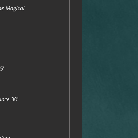
he Magical 
5’  
ance
30'