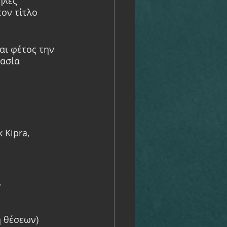
ηλες 
ον τίτλο 
ι φέτος την 
ασία 
 Kipra, 
,
η θέσεων)