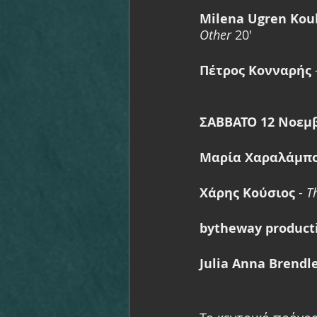
Milena Ugren Koul
Other
 20'  
Πέτρος Κονναρής
 
ΣΑΒΒΑΤΟ 12 Νοεμβ
Μαρία Χαραλάμπο
Χάρης Κούσιος
 - 
T
bytheway product
Julia Anna Brendl