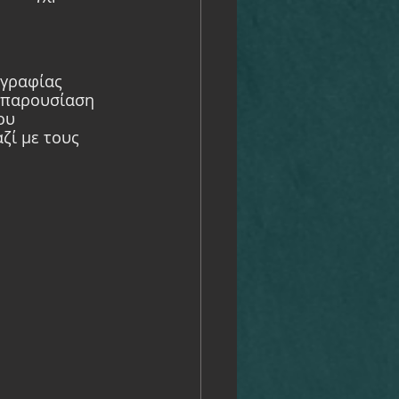
γραφίας 
 παρουσίαση 
ου 
ζί με τους 