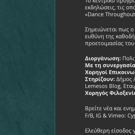
Το κεντρικό πρόγρ
εκδηλώσεις, τις οπ
«Dance Throughout 
Σημειώνεται πως ο
ευθύνη της καθοδή
προετοιμασίας του
Διοργάνωση:
 Πολι
Με τη συνεργασί
Χορηγοί Επικοινω
Στηρίζουν:
 Δήμος 
Lemesos Blog, Ετα
Χορηγός Φιλοξενί
Βρείτε νέα και ενη
F/B, IG & Vimeo: C
Ελεύθερη είσοδος 