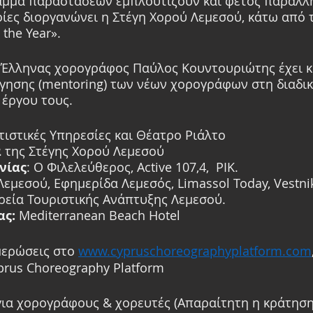
αμμα παραστάσεων εμπλουτίζουν και φέτος παράλλ
οίες διοργανώνει η Στέγη Χορού Λεμεσού, κάτω από τ
the Year». 
 Έλληνας χορογράφος Παύλος Κουντουριώτης έχει κα
γησης (mentoring) των νέων χορογράφων στη διαδικ
 έργου τους.
τιστικές Υπηρεσίες και Θέατρο Ριάλτο
α
 της Στέγης Χορού Λεμεσού
νίας
: O Φιλελεύθερος, Active 107,4,  ΡΙΚ.
Λεμεσού, Εφημερίδα Λεμεσός, Limassol Today, Vestnik
ιρεία Τουριστικής Ανάπτυξης Λεμεσού.
ας:
 Mediterranean Beach Hotel
μερώσεις στο 
www.cypruschoreographyplatform.com
yprus Choreography Platform
για χορογράφους & χορευτές (Απαραίτητη η κράτησ