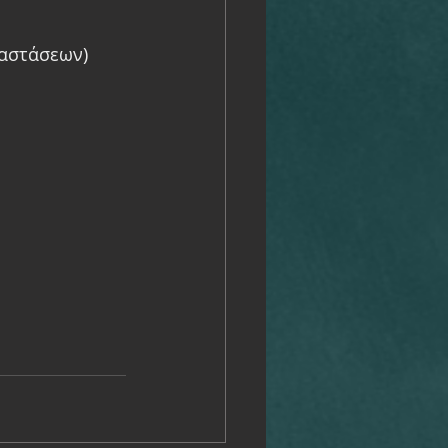
ραστάσεων)