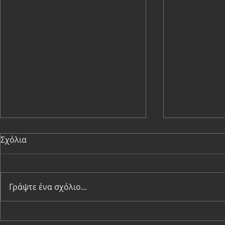
Σχόλια
Γράψτε ένα σχόλιο...
To τριήμερο, συναρπαστικό
Τα έργα πο