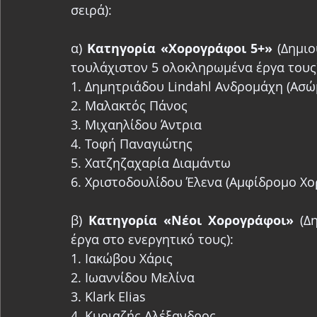
σειρά):
α) 
Κατηγορία «Χορογράφοι 5+»
 (Δημι
τουλάχιστον 5 ολοκληρωμένα έργα τους)
1. Δημητριάδου Lindahl Ανδρομάχη (Ασώ
2. Μαλακτός Πάνος
3. Μιχαηλίδου Άντρια
4. Τοφή Παναγιώτης
5. Χατζηζαχαρία Διαμάντω
6. Χριστοδουλίδου Έλενα (Αμφίδρομο Χ
β) 
Κατηγορία «Νέοι Χορογράφοι»
 (Δ
έργα στο ενεργητικό τους): 
1. Ιακώβου Χάρις
2. Ιωαννίδου Μελίνα
3. Klark Elias
4. Κυριαζής Αλέξανδρος