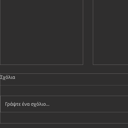
Σχόλια
Γράψτε ένα σχόλιο...
To τριήμερο, συναρπαστικό
Τα έργα πο